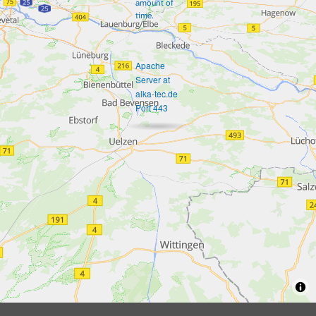
amount of
time.
Apache
Server at
alka-tec.de
Port 443