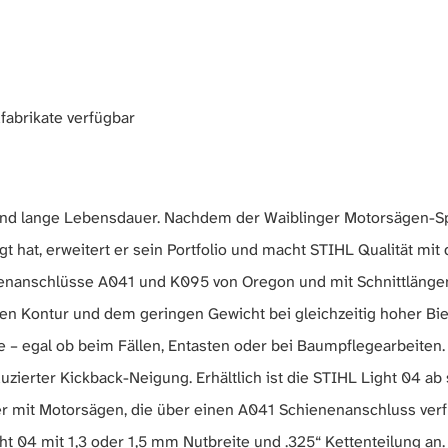
abrikate verfügbar
und lange Lebensdauer. Nachdem der Waiblinger Motorsägen-Sp
t hat, erweitert er sein Portfolio und macht STIHL Qualität mit
ienenanschlüsse A041 und K095 von Oregon und mit Schnittläng
en Kontur und dem geringen Gewicht bei gleichzeitig hoher Biege
e – egal ob beim Fällen, Entasten oder bei Baumpflegearbeiten
zierter Kickback-Neigung. Erhältlich ist die STIHL Light 04 ab 
her mit Motorsägen, die über einen A041 Schienenanschluss ver
 04 mit 1,3 oder 1,5 mm Nutbreite und .325“ Kettenteilung an.