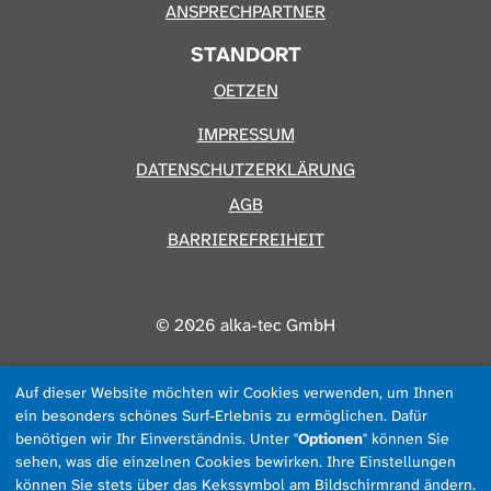
ANSPRECHPARTNER
STANDORT
OETZEN
IMPRESSUM
DATENSCHUTZERKLÄRUNG
AGB
BARRIEREFREIHEIT
© 2026 alka-tec GmbH
Auf dieser Website möchten wir Cookies verwenden, um Ihnen
ein besonders schönes Surf-Erlebnis zu ermöglichen. Dafür
benötigen wir Ihr Einverständnis. Unter "
Optionen
" können Sie
sehen, was die einzelnen Cookies bewirken. Ihre Einstellungen
können Sie stets über das Kekssymbol am Bildschirmrand ändern.